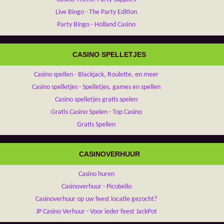
Live Bingo - The Party Edition
Party Bingo - Holland Casino
CASINO SPELLETJES
Casino spellen - Blackjack, Roulette, en meer
Casino spelletjes - Spelletjes, games en spellen
Casino spelletjes gratis spelen
Gratis Casino Spelen - Top Casino
Gratis Spellen
CASINOVERHUUR
Casino huren
Casinoverhuur - Picobello
Casinoverhuur op uw feest locatie gezocht?
JP Casino Verhuur - Voor ieder feest JackPot