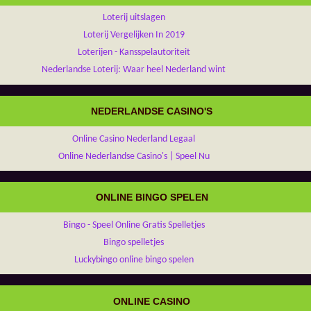
Loterij uitslagen
Loterij Vergelijken In 2019
Loterijen - Kansspelautoriteit
Nederlandse Loterij: Waar heel Nederland wint
NEDERLANDSE CASINO'S
Online Casino Nederland Legaal
Online Nederlandse Casino's | Speel Nu
ONLINE BINGO SPELEN
Bingo - Speel Online Gratis Spelletjes
Bingo spelletjes
Luckybingo online bingo spelen
ONLINE CASINO