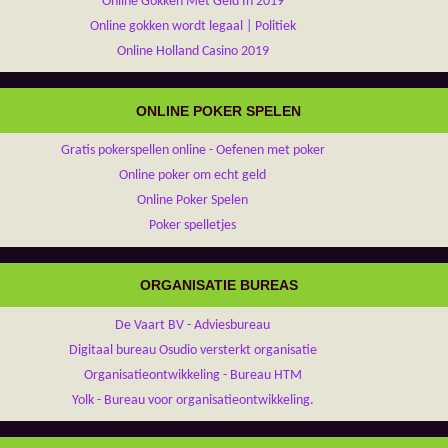
Online Gokken Met Geld In 2019
Online gokken wordt legaal | Politiek
Online Holland Casino 2019
ONLINE POKER SPELEN
Gratis pokerspellen online - Oefenen met poker
Online poker om echt geld
Online Poker Spelen
Poker spelletjes
ORGANISATIE BUREAS
De Vaart BV - Adviesbureau
Digitaal bureau Osudio versterkt organisatie
Organisatieontwikkeling - Bureau HTM
Yolk - Bureau voor organisatieontwikkeling.