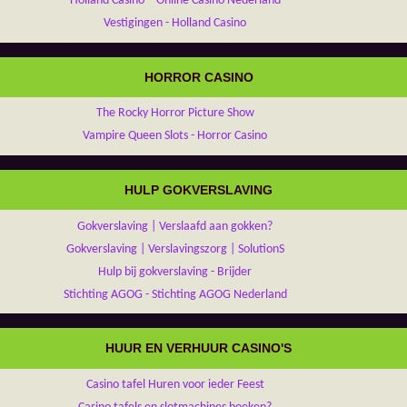
Holland Casino – Online Casino Nederland
Vestigingen - Holland Casino
HORROR CASINO
The Rocky Horror Picture Show
Vampire Queen Slots - Horror Casino
HULP GOKVERSLAVING
Gokverslaving | Verslaafd aan gokken?
Gokverslaving | Verslavingszorg | SolutionS
Hulp bij gokverslaving - Brijder
Stichting AGOG - Stichting AGOG Nederland
HUUR EN VERHUUR CASINO'S
Casino tafel Huren voor ieder Feest