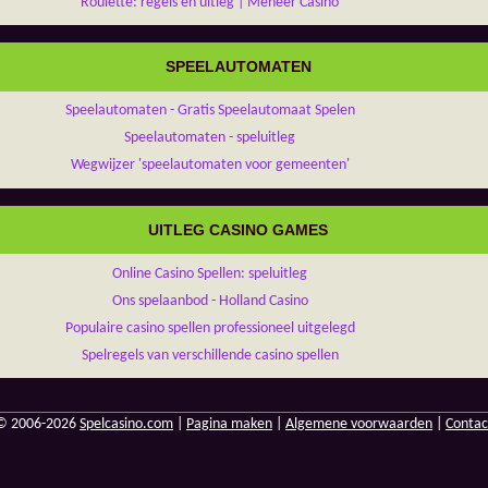
Roulette: regels en uitleg | Meneer Casino
SPEELAUTOMATEN
Speelautomaten - Gratis Speelautomaat Spelen
Speelautomaten - speluitleg
Wegwijzer 'speelautomaten voor gemeenten'
UITLEG CASINO GAMES
Online Casino Spellen: speluitleg
Ons spelaanbod - Holland Casino
Populaire casino spellen professioneel uitgelegd
Spelregels van verschillende casino spellen
© 2006-2026
Spelcasino.com
|
Pagina maken
|
Algemene voorwaarden
|
Contac