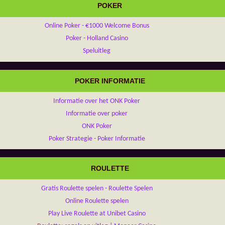
POKER
Online Poker - €1000 Welcome Bonus
Poker - Holland Casino
Speluitleg
POKER INFORMATIE
Informatie over het ONK Poker
Informatie over poker
ONK Poker
Poker Strategie - Poker Informatie
ROULETTE
Gratis Roulette spelen - Roulette Spelen
Online Roulette spelen
Play Live Roulette at Unibet Casino